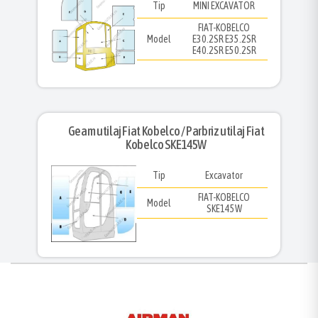
Tip
MINI EXCAVATOR
FIAT-KOBELCO
Model
E30.2SR E35.2SR
E40.2SR E50.2SR
Geam utilaj Fiat Kobelco / Parbriz utilaj Fiat
Kobelco SKE145W
Tip
Excavator
FIAT-KOBELCO
Model
SKE145W