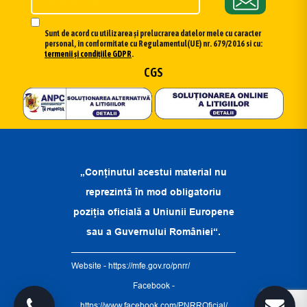
Sunt de acord cu utilizarea și prelucrarea datelor mele cu caracter
personal, în conformitate cu Regulamentul(UE) nr. 679/2016 si cu:
termenii și condițiile GDPR
.
CGS
„Conținutul acestui material nu
reprezintă în mod obligatoriu
poziția oficială a Uniunii Europene
sau a Guvernului României“.
Website -
https://mfe.gov.ro/pnrr/
Facebook -
https://www.facebook.com/PNRROficial/