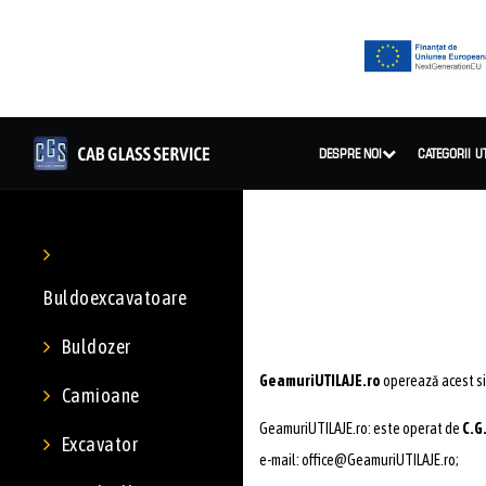
DESPRE NOI
CATEGORII U
Buldoexcavatoare
Buldozer
GeamuriUTILAJE.ro
operează acest sit
Camioane
GeamuriUTILAJE.ro: este operat de
C.G
Excavator
e-mail: office@GeamuriUTILAJE.ro;