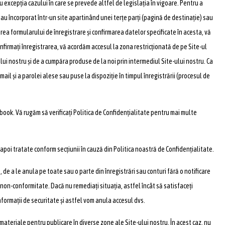
u excepția cazului în care se prevede altfel de legislația în vigoare. Pentru a
sau încorporat într-un site apartinând unei terțe parți (pagină de destinație) sau
area formularului de înregistrare și confirmarea datelor specificate în acesta, vă
nfirmați înregistrarea, vă acordăm accesul la zona restricționată de pe Site-ul
lui nostru și de a cumpăra produse de la noi prin intermediul Site-ului nostru. Ca
mail și a parolei alese sau puse la dispoziție în timpul înregistrării (procesul de
book. Vă rugăm să verificați Politica de Confidențialitate pentru mai multe
 apoi tratate conform secțiunii în cauză din Politica noastră de Confidențialitate.
, de a le anula pe toate sau o parte din înregistrări sau conturi fără o notificare
 non-conformitate. Dacă nu remediați situația, astfel încât să satisfaceți
informații de securitate și astfel vom anula accesul dvs.
 materiale pentru publicare în diverse zone ale Site-ului nostru. În acest caz, nu