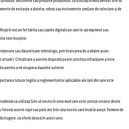
de produse, descrierile sau prețurile produselor; să utilizați în mod derivat Site-ul
trumente de extracție a datelor, roboți sau instrumente similare de colectare și de
cați în nici un fel hârtia sau copiile digitale pe care le-ați imprimat sau
ice text însoțitor.
ntenționate sau dăunătoare tehnologic, prin încercarea de a obține acces
 attack ). O încălcare a acestei dispoziții poate constitui infracțiune și este
bile pentru a ne recupera daunele suferite.
spectarea tuturor legilor și reglementărilor aplicabile ale țării din care este
iderăm că utilizați Site-ul nostru în orice mod care este contrar oricăror dintre
u folosiți aceste copii sau părți ale Site-ului nostru care încalcă acești Termeni de
distrugere, să oferiți dovezi în acest sens.