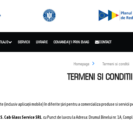
TILAJE
SERVICII
LIVRARE
COMANDAȚI PRIN EMAG
CONTACT
Homepage
Termeni si conditii
TERMENI SI CONDITII
e (inclusiv aplicații mobile) în diferite țări pentru a comercializa produse si servicii
.S. Cab Glass Service SRL
. cu Punct de luvcru la Adresa: Drumul Binelui nr. 1A, Compl