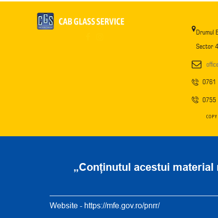
Drumul B
Sector 4
offi
0761
0755
COPY
„Conținutul acestui material 
Website -
https://mfe.gov.ro/pnrr/