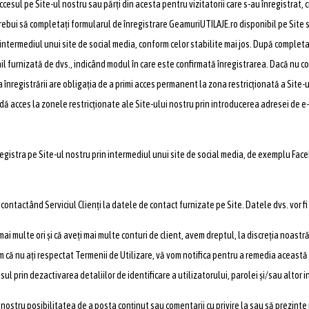
cesul pe Site-ul nostru sau părți din acesta pentru vizitatorii care s-au înregistrat, c
trebui să completați formularul de înregistrare GeamuriUTILAJE.ro disponibil pe Site 
n intermediul unui site de social media, conform celor stabilite mai jos. După complet
l furnizată de dvs., indicând modul în care este confirmată înregistrarea. Dacă nu co
nregistrării are obligația de a primi acces permanent la zona restricționată a Site-u
rdă acces la zonele restricționate ale Site-ului nostru prin introducerea adresei de e-
registra pe Site-ul nostru prin intermediul unui site de social media, de exemplu Face
contactând Serviciul Clienți la datele de contact furnizate pe Site. Datele dvs. vor fi
mai multe ori și că aveți mai multe conturi de client, avem dreptul, la discreția noastră
em că nu ați respectat Termenii de Utilizare, vă vom notifica pentru a remedia această
sul prin dezactivarea detaliilor de identificare a utilizatorului, parolei și/sau altor 
 nostru posibilitatea de a posta conținut sau comentarii cu privire la sau să prezinte