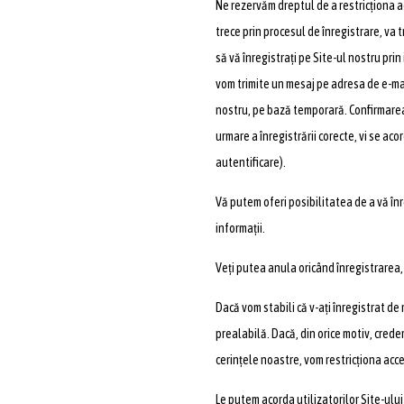
Ne rezervăm dreptul de a restricționa ac
trece prin procesul de înregistrare, va 
să vă înregistrați pe Site-ul nostru pri
vom trimite un mesaj pe adresa de e-mai
nostru, pe bază temporară. Confirmarea î
urmare a înregistrării corecte, vi se aco
autentificare).
Vă putem oferi posibilitatea de a vă în
informații.
Veți putea anula oricând înregistrarea, 
Dacă vom stabili că v-ați înregistrat de 
prealabilă. Dacă, din orice motiv, cred
cerințele noastre, vom restricționa acce
Le putem acorda utilizatorilor Site-ului