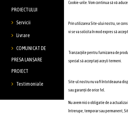
Cookie-urile. Vom continua să vă aducem
PROIECTULUI
Servicii
Prin utilizarea Site-ului nostru, se con
vi se va solicita în mod expres să accept
Livrare
COMUNICAT DE
Tranzacțiile pentru furnizarea de produs
PRESA LANSARE
special să acceptați acești termeni.
PROIECT
Site-ul nostru nu va fi întotdeauna disp
Testimoniale
sau garanții de orice fel.
Nu avem nici o obligatie de a actualiza 
întrerupe, temporar sau permanent, Site