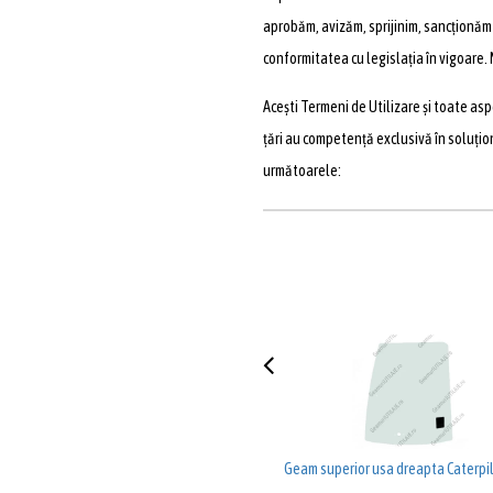
aprobăm, avizăm, sprijinim, sancționăm 
conformitatea cu legislația în vigoare.
Acești Termeni de Utilizare și toate asp
țări au competență exclusivă în soluționa
următoarele:
Geam superior usa dreapta Caterpil