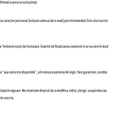
firmați luarea la cunoștință.
e cu caracter personal (inclusiv adresa de e-mail) prin intermediul Site-ului nostru
 Termenii noștri de Furnizare. Înainte de finalizarea comenzii vi se va cere în mod
i "așa cum este disponibil", și în măsura permisă de lege, fără garantări, condiții
islația în vigoare. Ne rezervăm dreptul de a modifica, edita, șterge, suspenda sau
rin acesta.