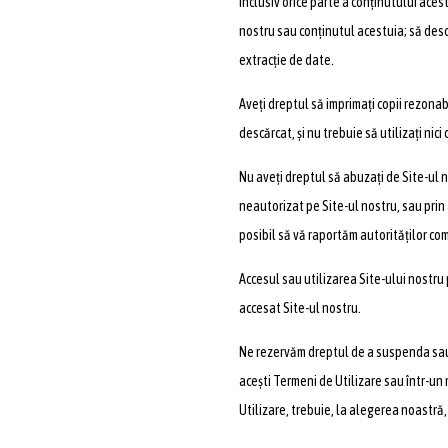
inclusiv orice parte a conținutului acest
nostru sau conținutul acestuia; să descă
extracție de date.
Aveți dreptul să imprimați copii rezonabi
descărcat, și nu trebuie să utilizați nic
Nu aveți dreptul să abuzați de Site-ul 
neautorizat pe Site-ul nostru, sau prin a
posibil să vă raportăm autorităților co
Accesul sau utilizarea Site-ului nostru p
accesat Site-ul nostru.
Ne rezervăm dreptul de a suspenda sau an
acești Termeni de Utilizare sau într-un 
Utilizare, trebuie, la alegerea noastră, 