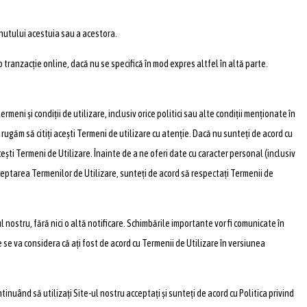
inutului acestuia sau a acestora.
i o tranzacție online, dacă nu se specifică în mod expres altfel în altă parte.
meni și condiții de utilizare, inclusiv orice politici sau alte condiții menționate în
rugăm să citiți acești Termeni de utilizare cu atenție. Dacă nu sunteți de acord cu
cești Termeni de Utilizare. Înainte de a ne oferi date cu caracter personal (inclusiv
acceptarea Termenilor de Utilizare, sunteți de acord să respectați Termenii de
 nostru, fără nici o altă notificare. Schimbările importante vor fi comunicate în
 se va considera că ați fost de acord cu Termenii de Utilizare în versiunea
inuând să utilizați Site-ul nostru acceptați și sunteți de acord cu Politica privind