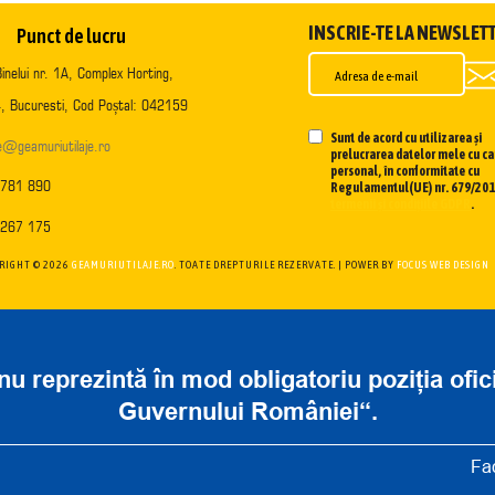
INSCRIE-TE LA NEWSLET
Punct de lucru
inelui nr. 1A, Complex Horting,
, Bucuresti, Cod Poștal: 042159
Sunt de acord cu utilizarea și
ce@geamuriutilaje.ro
prelucrarea datelor mele cu ca
personal, în conformitate cu
 781 890
Regulamentul(UE) nr. 679/2016
termenii și condițiile GDPR
.
 267 175
RIGHT ©
2026
GEAMURIUTILAJE.RO
. TOATE DREPTURILE REZERVATE. | POWER BY
FOCUS WEB DESIGN
nu reprezintă în mod obligatoriu poziția ofi
Guvernului României“.
Fa