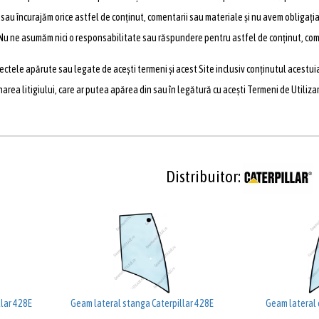
sau încurajăm orice astfel de conținut, comentarii sau materiale și nu avem obligația
 Nu ne asumăm nici o responsabilitate sau răspundere pentru astfel de conținut, com
ectele apărute sau legate de acești termeni și acest Site inclusiv conținutul acestuia
rea litigiului, care ar putea apărea din sau în legătură cu acești Termeni de Utilizare.
Distribuitor:
lar 428E
Geam lateral stanga Caterpillar 428E
Geam lateral 