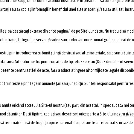
uia în orice scop, fără a obține acordul nostru scris în prealabil; să colectați listele 
rcați sau să copiați informații în beneficiul unei alte afaceri; și/sau să utilizați ins
le și să descărcați extrase din orice pagină/i de pe Site-ul nostru. Nu trebuie să modifi
i o ilustrație, fotografie, secvență video sau audio sau orice format grafic separat de or
nostru prin introducerea cu bună știință de viruși sau alte materiale, care sunt rău i
tacarea Site-ului nostru printr-un atac de tip refuz serviciu (DdoS denial – of service
mpetente pentru astfel de acte, fără a aduce atingere altor mijloace legale disponi
ot fi interzise prin lege în anumite țări sau jurisdicții. Sunteți responsabil pentru re
ula oricând accesul la Site-ul nostru (sau părți din acesta), în special dacă noi cons
mod dăunător. Dacă tipăriți, copiați sau descărcați orice parte a Site-ului nostru și/sa
să returnați sau să distrugeți copiile materialelor pe care le-ați efectuat și în caz de 