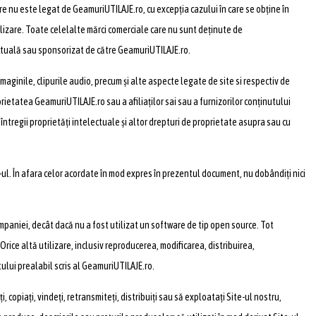
are nu este legat de GeamuriUTILAJE.ro, cu excepția cazului în care se obține în
tilizare. Toate celelalte mărci comerciale care nu sunt deținute de
actuală sau sponsorizat de către GeamuriUTILAJE.ro.
 imaginile, clipurile audio, precum și alte aspecte legate de site si respectiv de
prietatea GeamuriUTILAJE.ro sau a afiliaților sai sau a furnizorilor conținutului
întregii proprietăți intelectuale și altor drepturi de proprietate asupra sau cu
-ul. În afara celor acordate în mod expres în prezentul document, nu dobândiți nici
paniei, decât dacă nu a fost utilizat un software de tip open source. Tot
rice altă utilizare, inclusiv reproducerea, modificarea, distribuirea,
lui prealabil scris al GeamuriUTILAJE.ro.
, copiați, vindeți, retransmiteți, distribuiți sau să exploatați Site-ul nostru,