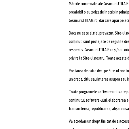
Mărcile comerciale ale GeamuriUTILAJE.ro
prealabil o autorizatie în scris in prin
GeamuriUTILAJE.ro, dar care apar pe ace
Dacă nu este altfel prevăzut, Site-ul nos
conținut, sunt protejate de regulile dre
respectiv. GeamuriUTILAJE.ro și/sau oric
privire la Site-ul nostru. Toate aceste 
Postarea de catre dvs. pe Site-ul nostr
un drept, titlu sau interes asupra sau î
Toate programele software utilizate pe 
conținutul software-ului, elaborarea ace
transmiterea, republicarea, afișarea s
Vă acordăm un drept limitat de a accesa ș