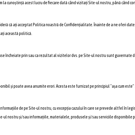
 la cunoștință acest lucru de fiecare dată când vizitați Site-ul nostru, până când con
sideră că ați acceptat Politica noastră de Confidențialitate. Înainte de a ne oferi dat
ați această politică.
e încheiate prin sau ca rezultat al vizitelor dvs. pe Site-ul nostru sunt guvernate de
onibil și poate avea anumite erori. Acesta este furnizat pe principiul "așa cum este" s
informațiile de pe Site-ul nostru, cu excepția cazului în care se prevede altfel în leg
-ul nostru și/sau informațiile, materialele, produsele și/sau serviciile disponibile p