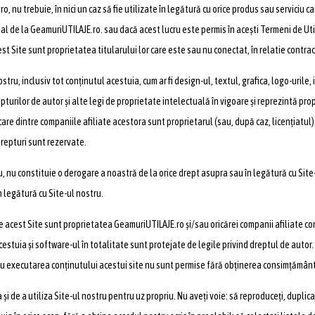
, nu trebuie, în nici un caz să fie utilizate în legătură cu orice produs sau serviciu c
cipal de la GeamuriUTILAJE.ro. sau dacă acest lucru este permis în acești Termeni de U
st Site sunt proprietatea titularului lor care este sau nu conectat, în relatie contr
tru, inclusiv tot conținutul acestuia, cum ar fi design-ul, textul, grafica, logo-urile,
pturilor de autor și alte legi de proprietate intelectuală în vigoare și reprezintă pro
are dintre companiile afiliate acestora sunt proprietarul (sau, după caz, licențiatul) 
drepturi sunt rezervate.
u, nu constituie o derogare a noastră de la orice drept asupra sau în legătură cu Site
n legătură cu Site-ul nostru.
acest Site sunt proprietatea GeamuriUTILAJE.ro și/sau oricărei companii afiliate com
stuia și software-ul în totalitate sunt protejate de legile privind dreptul de autor. O
au executarea conținutului acestui site nu sunt permise fără obținerea consimțământu
i de a utiliza Site-ul nostru pentru uz propriu. Nu aveți voie: să reproduceți, duplicați