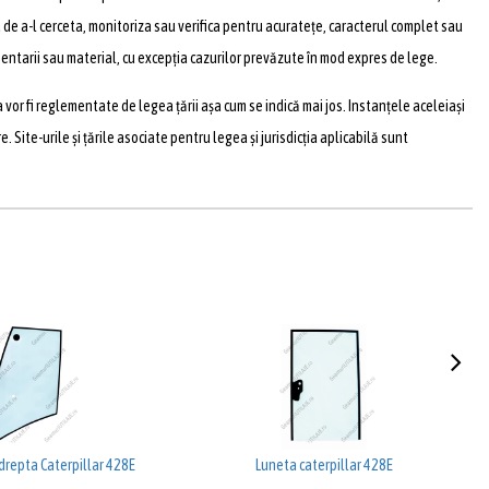
 de a-l cerceta, monitoriza sau verifica pentru acuratețe, caracterul complet sau
entarii sau material, cu excepția cazurilor prevăzute în mod expres de lege.
 vor fi reglementate de legea țării așa cum se indică mai jos. Instanțele aceleiași
 Site-urile și țările asociate pentru legea și jurisdicția aplicabilă sunt
drepta Caterpillar 428E
Luneta caterpillar 428E