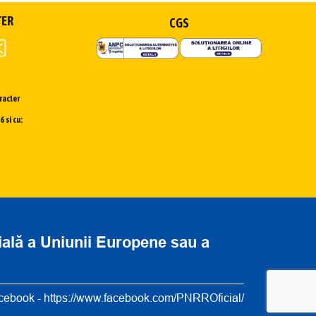
TER
CGS
racter
 si cu:
cială a Uniunii Europene sau a
cebook -
https://www.facebook.com/PNRROficial/