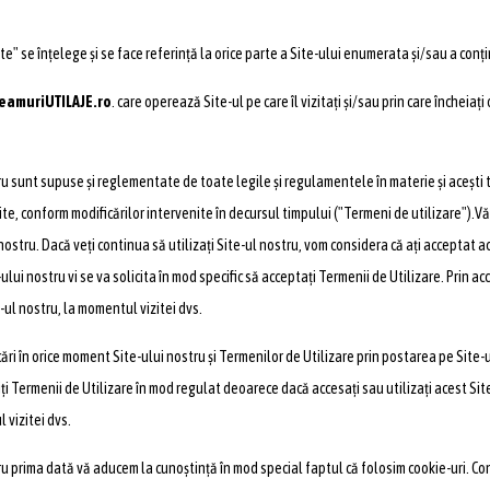
e" se înțelege și se face referință la orice parte a Site-ului enumerata și/sau a conț
eamuriUTILAJE.ro
. care operează Site-ul pe care îl vizitați și/sau prin care încheiaț
ru sunt supuse și reglementate de toate legile și regulamentele în materie și acești ter
e, conform modificărilor intervenite în decursul timpului ("Termeni de utilizare").Vă 
 nostru. Dacă veți continua să utilizați Site-ul nostru, vom considera că ați acceptat a
ului nostru vi se va solicita în mod specific să acceptați Termenii de Utilizare. Prin 
-ul nostru, la momentul vizitei dvs.
i în orice moment Site-ului nostru și Termenilor de Utilizare prin postarea pe Site-ul
ți Termenii de Utilizare în mod regulat deoarece dacă accesați sau utilizați acest Site
 vizitei dvs.
ru prima dată vă aducem la cunoștință în mod special faptul că folosim cookie-uri. Cont