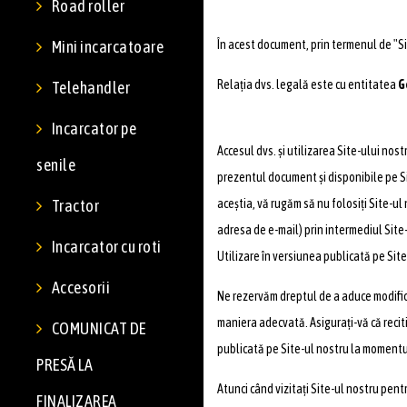
Road roller
Mini incarcatoare
În acest document, prin termenul de "Sit
Relația dvs. legală este cu entitatea
G
Telehandler
Incarcator pe
Accesul dvs. și utilizarea Site-ului nost
senile
prezentul document și disponibile pe Sit
Tractor
aceștia, vă rugăm să nu folosiți Site-ul
adresa de e-mail) prin intermediul Site-
Incarcator cu roti
Utilizare în versiunea publicată pe Site
Accesorii
Ne rezervăm dreptul de a aduce modificăr
maniera adecvată. Asigurați-vă că reciti
COMUNICAT DE
publicată pe Site-ul nostru la momentul
PRESĂ LA
Atunci când vizitați Site-ul nostru pent
FINALIZAREA