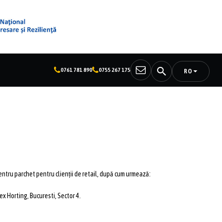
0761 781 890
0755 267 175
RO
 pentru parchet pentru clienții de retail, după cum urmează:
ex Horting, Bucuresti, Sector 4.