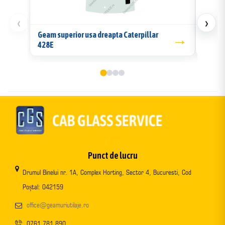
‹
›
Geam superior usa dreapta Caterpillar
→
Geam l
428E
Punct de lucru
Drumul Binelui nr. 1A, Complex Horting, Sector 4, Bucuresti, Cod
Poștal: 042159
office@geamuriutilaje.ro
0761 781 890