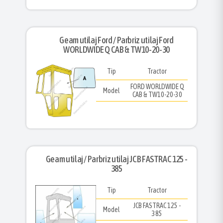
Geam utilaj Ford / Parbriz utilaj Ford
WORLDWIDE Q CAB & TW10-20-30
Tip
Tractor
FORD WORLDWIDE Q
Model
CAB & TW10-20-30
Geam utilaj / Parbriz utilaj JCB FASTRAC 125 -
385
Tip
Tractor
JCB FASTRAC 125 -
Model
385