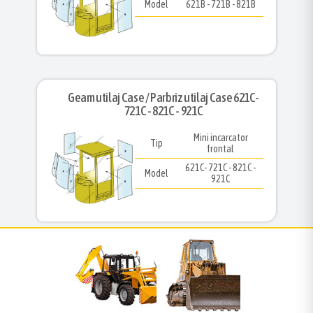
Model
621B - 721B - 821B
Geam utilaj Case / Parbriz utilaj Case 621C-
721C - 821C - 921C
Mini incarcator
Tip
frontal
621C- 721C - 821C -
Model
921C