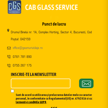
Punct de lucru
Drumul Binelui nr. 1A, Complex Horting, Sector 4, Bucuresti, Cod
Poștal: 042159
office@geamuriutilaje.ro
0761 781 890
0755 267 175
INSCRIE-TE LA NEWSLETTER
Sunt de acord cu utilizarea și prelucrarea datelor mele cu caracter
personal, în conformitate cu Regulamentul(UE) nr. 679/2016 si cu:
termenii și condițiile GDPR
.