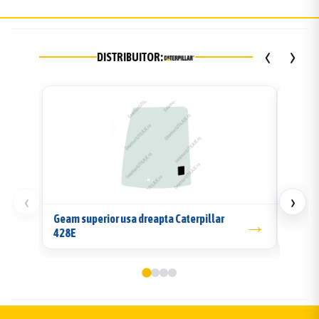
‹
›
DISTRIBUITOR:
‹
›
Geam superior usa dreapta Caterpillar
→
Geam l
428E