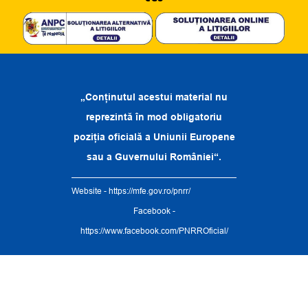
„Conținutul acestui material nu
reprezintă în mod obligatoriu
poziția oficială a Uniunii Europene
sau a Guvernului României“.
Website -
https://mfe.gov.ro/pnrr/
Facebook -
https://www.facebook.com/PNRROficial/