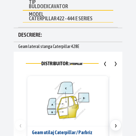
TIP
BULDOEXCAVATOR
MODEL
CATERPILLAR 422 - 444 E SERIES
DESCRIERE:
Geam lateral stanga Caterpillar 428E
‹
›
DISTRIBUITOR:
‹
›
Geam utilaj Caterpillar / Parbriz
Geam utilaj 
→