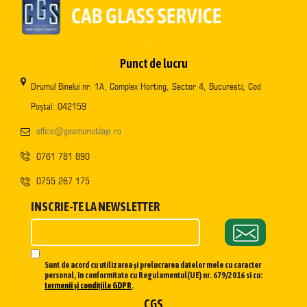
Punct de lucru
Drumul Binelui nr. 1A, Complex Horting, Sector 4, Bucuresti, Cod
Poștal: 042159
office@geamuriutilaje.ro
0761 781 890
0755 267 175
INSCRIE-TE LA NEWSLETTER
Sunt de acord cu utilizarea și prelucrarea datelor mele cu caracter
personal, în conformitate cu Regulamentul(UE) nr. 679/2016 si cu:
termenii și condițiile GDPR
.
CGS