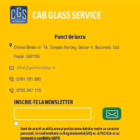
Punct de lucru
Drumul Binelui nr. 1A, Complex Horting, Sector 4, Bucuresti, Cod
Poștal: 042159
office@geamuriutilaje.ro
0761 781 890
0755 267 175
INSCRIE-TE LA NEWSLETTER
Sunt de acord cu utilizarea și prelucrarea datelor mele cu caracter
personal, în conformitate cu Regulamentul(UE) nr. 679/2016 si cu:
termenii și condițiile GDPR
.