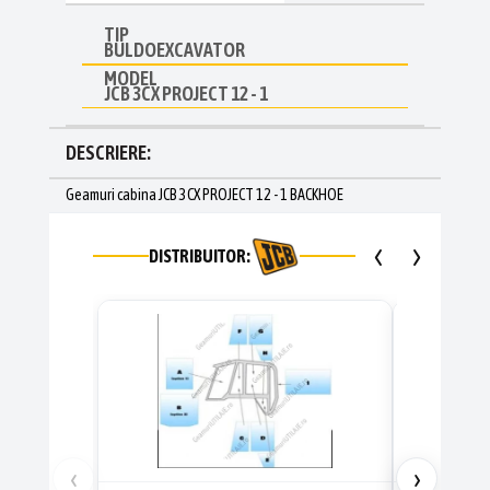
TIP
BULDOEXCAVATOR
MODEL
JCB 3CX PROJECT 12 - 1
DESCRIERE:
Geamuri cabina JCB 3CX PROJECT 12 - 1 BACKHOE
‹
›
DISTRIBUITOR:
‹
›