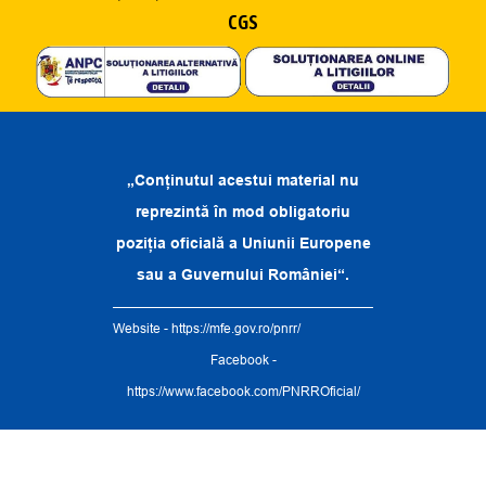
CGS
„Conținutul acestui material nu
reprezintă în mod obligatoriu
poziția oficială a Uniunii Europene
sau a Guvernului României“.
Website -
https://mfe.gov.ro/pnrr/
Facebook -
https://www.facebook.com/PNRROficial/