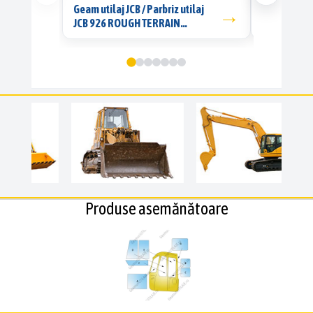
Geam utilaj JCB / Parbriz utilaj
Geam utilaj/
→
JCB 926 ROUGH TERRAIN
SERIES 2
FORKLIFT
Produse asemănătoare