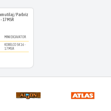
 utilaj / Parbriz
 - 17 MSR
MINI EXCAVATOR
KOBELCO SK 16 -
l
17 MSR