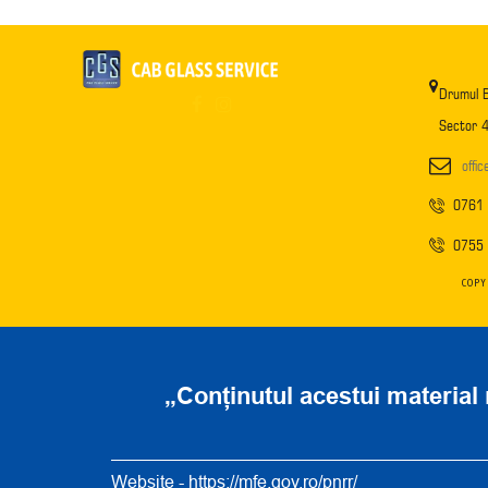
Drumul B
Sector 4
offi
0761
0755
COPY
„Conținutul acestui material 
Website -
https://mfe.gov.ro/pnrr/