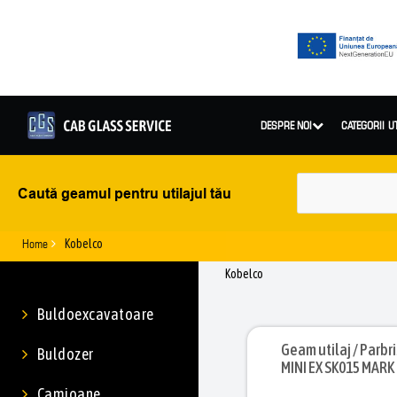
DESPRE NOI
CATEGORII U
Caută geamul pentru utilajul tău
Home
Kobelco
Kobelco
Buldoexcavatoare
Geam utilaj / Parbriz util
Buldozer
MINI EX SK015 MARK I
Camioane