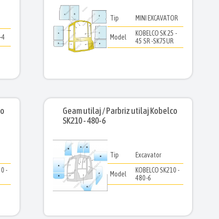
Tip
MINI EXCAVATOR
KOBELCO SK 25 -
-4
Model
45 SR -SK75UR
co
Geam utilaj / Parbriz utilaj Kobelco
SK210 - 480-6
Tip
Excavator
0 -
KOBELCO SK210 -
Model
480-6