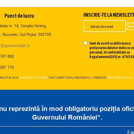
INSCRIE-TE LA NEWSLET
Punct de lucru
inelui nr. 1A, Complex Horting,
, Bucuresti, Cod Poștal: 042159
Sunt de acord cu utilizarea și
ce@geamuriutilaje.ro
prelucrarea datelor mele cu ca
personal, în conformitate cu
 781 890
Regulamentul(UE) nr. 679/2016
termenii și condițiile GDPR
.
 267 175
RIGHT ©
2026
GEAMURIUTILAJE.RO
. TOATE DREPTURILE REZERVATE. | POWER BY
FOCUS WEB DESIGN
nu reprezintă în mod obligatoriu poziția ofi
Guvernului României“.
Fa