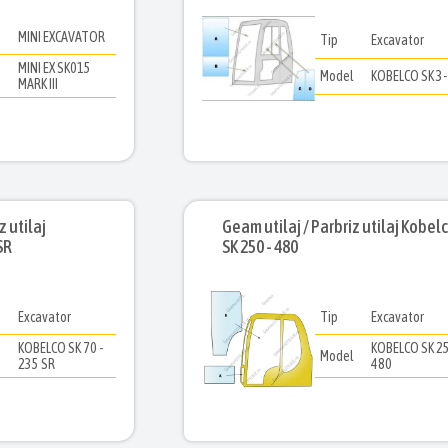
MINI EXCAVATOR
Tip
Excavator
MINI EX SK015
l
Model
KOBELCO SK 3-
MARK III
z utilaj
Geam utilaj / Parbriz utilaj Kobel
SR
SK 250 - 480
Excavator
Tip
Excavator
KOBELCO SK 70 -
KOBELCO SK 25
l
Model
235 SR
480