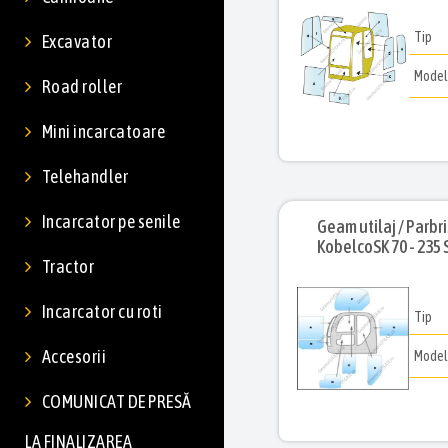
Tip
Excavator
Mode
Road roller
Mini incarcatoare
Telehandler
Incarcator pe senile
Geam utilaj / Parbri
KobelcoSK 70 - 235 
Tractor
Incarcator cu roti
Tip
Accesorii
Mode
COMUNICAT DE PRESĂ
LA FINALIZAREA