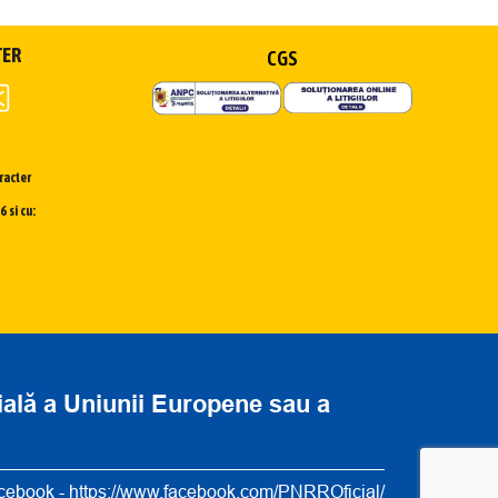
TER
CGS
racter
 si cu:
cială a Uniunii Europene sau a
cebook -
https://www.facebook.com/PNRROficial/