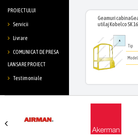
PROIECTULUI
Geamuri cabinaGeam
Servicii
utilaj Kobelco SK 16
Livrare
Tip
COMUNICAT DE PRESA
Mode
LANSARE PROIECT
Testimoniale