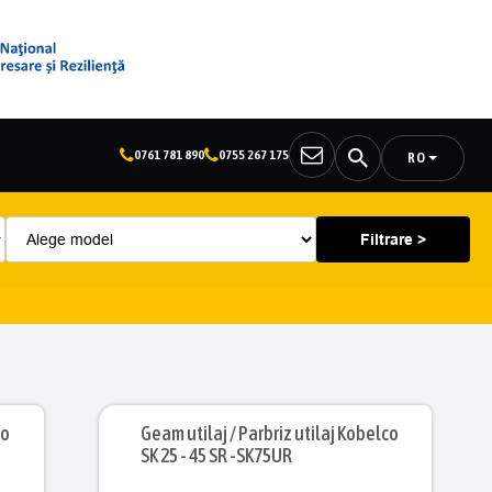
0761 781 890
0755 267 175
RO
Filtrare >
co
Geam utilaj / Parbriz utilaj Kobelco
SK 25 - 45 SR -SK75UR